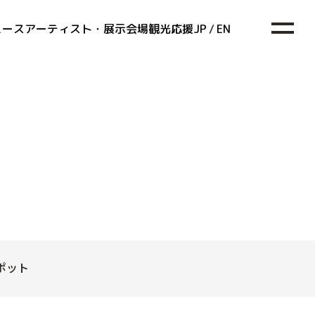
ュース
アーティスト・展示会場
観光
応援
JP
/
EN
ポット