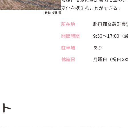
変化を据えることができる。
撮影:浅野 豪
所在地
勝田郡奈義町豊沢
開館時間
9:30～17:00（
駐車場
あり
休館日
月曜日（祝日の
ット